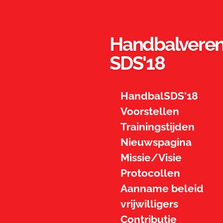
Ga
direct
naar
Handbalveren
de
hoofdinhoud
SDS'18
HandbalSDS'18
Voorstellen
Trainingstijden
Nieuwspagina
Missie/Visie
Protocollen
Aanname beleid
vrijwilligers
Contributie